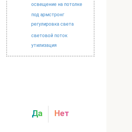
освещение на потолке
под армстронг
регулировка света
световой поток
утилизация
Сталкивались ли вы с
перегоранием лампы
в дороге?
Да
Нет