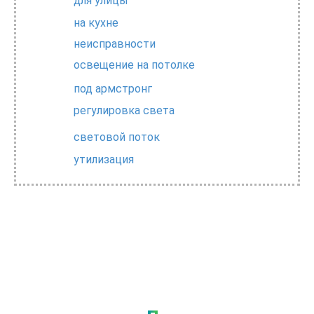
для улицы
на кухне
неисправности
освещение на потолке
под армстронг
регулировка света
световой поток
утилизация
А вы уже перешли на
светодиодное освещение?