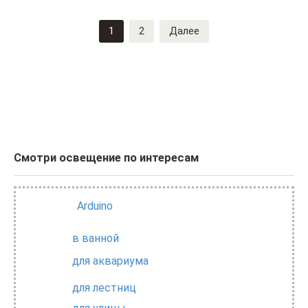
Навигация
1
2
Далее
по
записям
Смотри освещение по интересам
Arduino
в ванной
для аквариума
для лестниц