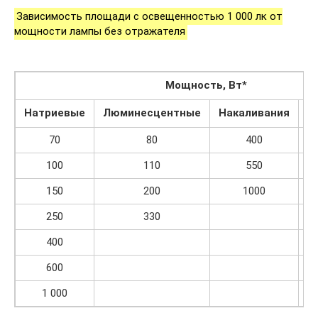
Зависимость площади с освещенностью 1 000 лк от
мощности лампы без отражателя
Мощность, Вт*
Натриевые
Люминесцентные
Накаливания
С
70
80
400
100
110
550
150
200
1000
250
330
400
600
1 000