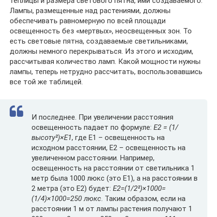
теплицы и размера светового пятна, ими создаваемого.
Лампы, размещенные над растениями, должны
обеспечивать равномерную по всей площади
освещенность без «мертвых», неосвещенных зон. То
есть световые пятна, создаваемые светильниками,
должны немного перекрываться. Из этого и исходим,
рассчитывая количество ламп. Какой мощности нужны
лампы, теперь нетрудно рассчитать, воспользовавшись
все той же таблицей.
И последнее. При увеличении расстояния
освещенность падает по формуле:
E2 = (1/
высоту²)×E1
, где E1 – освещенность на
исходном расстоянии, Е2 – освещенность на
увеличенном расстоянии. Например,
освещенность на расстоянии от светильника 1
метр была 1000 люкс (это Е1), а на расстоянии в
2 метра (это Е2) будет:
E2=(1/2²)×1000=
(1/4)×1000=250 люкс
. Таким образом, если на
расстоянии 1 м от лампы растения получают 1