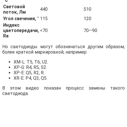
°C
Световой
440
510
поток, Лм
Угол свечения, °
115
120
Индекс
цветопередачи,
<70
70—90
Ra
Но светодиоды могут обозначаться другим образом,
более краткой маркировкой, например:
XM-L: T5, T6, U2.
XP-G: R4, R5, S2.
XP-E: Q5, R2, R.
XR-E: P4, Q3, Q5.
В этом видео показан процесс замены такого
светодиода.