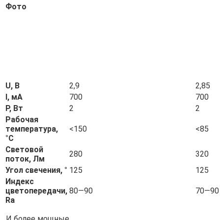
Фото
U, В
2,9
2,85
I, мА
700
700
P, Вт
2
2
Рабочая
температура,
<150
<85
°C
Световой
280
320
поток, Лм
Угол свечения, °
125
125
Индекс
цветопередачи,
80—90
70—90
Ra
И более мощные.