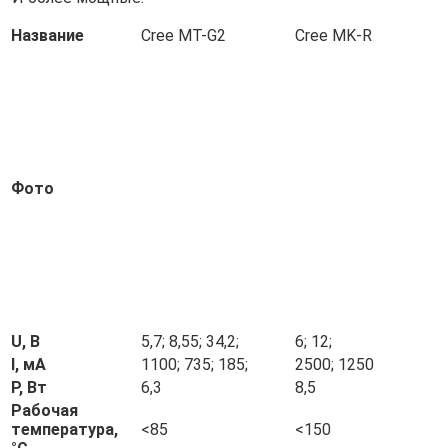
Название
Cree MT-G2
Сree MK-R
Фото
U, В
5,7; 8,55; 34,2;
6; 12;
I, мА
1100; 735; 185;
2500; 1250
P, Вт
6,3
8,5
Рабочая
температура,
<85
<150