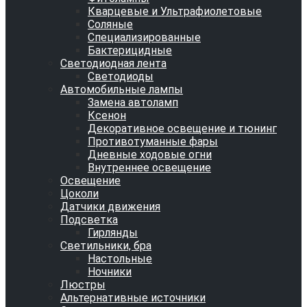
Кварцевые и Ультрафиолетовые
Соляные
Специализированные
Бактерицидные
Светодиодная лента
Светодиоды
Автомобильные лампы
Замена автоламп
Ксенон
Декоративное освещение и тюнинг
Противотуманные фары
Дневные ходовые огни
Внутреннее освещение
Освещение
Цоколи
Датчики движения
Подсветка
Гирлянды
Светильники, бра
Настольные
Ночники
Люстры
Альтернативные источники