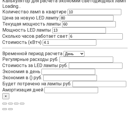
Калькулятор для расчета экономии светодиодных ламп
Loading...
Количество ламп в квартире
Цена за новую LED лампу
Текущая мощность лампы
Мощность LED лампы
Сколько часов работает свет
Стоимость (кВтч)
Временной период расчета
Регулярные расходы
руб.
Стоимость за LED лампы
руб.
Экономия в день
Экономия в (
)
руб.
Будет потрачено на лампы
руб.
Амортизация
дней
×